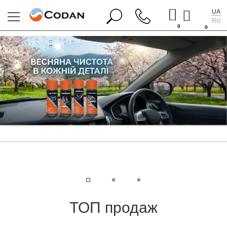
UA
RU
0
0
ТОП продаж